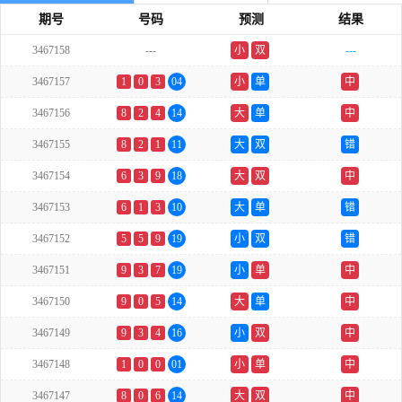
期号
号码
预测
结果
3467158
---
小
双
---
3467157
1
0
3
04
小
单
中
3467156
8
2
4
14
大
单
中
3467155
8
2
1
11
大
双
错
3467154
6
3
9
18
大
双
中
3467153
6
1
3
10
大
单
错
3467152
5
5
9
19
小
双
错
3467151
9
3
7
19
小
单
中
3467150
9
0
5
14
大
单
中
3467149
9
3
4
16
小
双
中
3467148
1
0
0
01
小
单
中
3467147
8
0
6
14
大
双
中