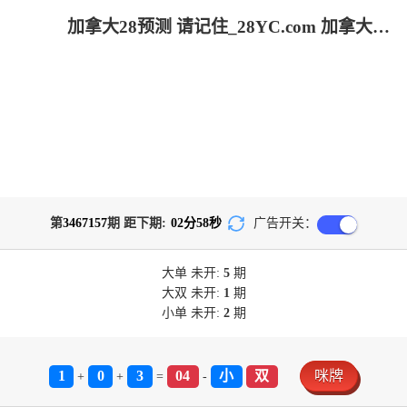
加拿大28预测 请记住_28YC.com 加拿大预测-PC预测|加拿大28在线预测网|28结果咪牌|加拿大pc在线_专注研究在线加拿大预测！
第
3467157
期 距下期:
02
分
58
秒
广告开关：
大单
未开:
5
期
大双
未开:
1
期
小单
未开:
2
期
1
0
3
04
小
双
咪牌
+
+
=
-