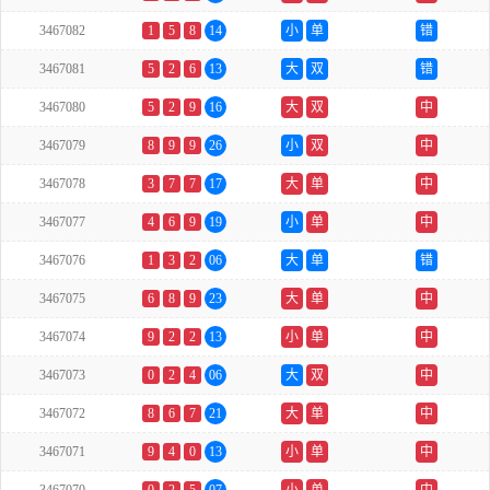
3467082
1
5
8
14
小
单
错
3467081
5
2
6
13
大
双
错
3467080
5
2
9
16
大
双
中
3467079
8
9
9
26
小
双
中
3467078
3
7
7
17
大
单
中
3467077
4
6
9
19
小
单
中
3467076
1
3
2
06
大
单
错
3467075
6
8
9
23
大
单
中
3467074
9
2
2
13
小
单
中
3467073
0
2
4
06
大
双
中
3467072
8
6
7
21
大
单
中
3467071
9
4
0
13
小
单
中