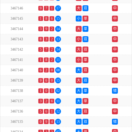
3467146
9
7
1
17
大
双
中
3467145
1
8
6
15
小
单
中
3467144
3
9
2
14
大
单
中
3467143
8
3
2
13
小
双
中
3467142
5
7
2
14
大
双
中
3467141
1
8
2
11
小
单
中
3467140
6
2
0
08
大
双
中
3467139
9
6
0
15
大
双
中
3467138
1
0
1
02
大
单
错
3467137
3
2
6
11
大
单
中
3467136
5
6
1
12
大
双
中
3467135
0
9
4
13
大
双
错