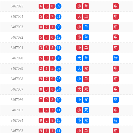
3467095
6
3
0
09
小
单
中
3467094
5
9
7
21
大
单
中
3467093
0
7
1
08
小
单
中
3467092
5
7
0
12
小
单
中
3467091
3
3
5
11
小
单
中
3467090
5
0
1
06
大
单
错
3467089
2
1
5
08
大
双
中
3467088
9
7
9
25
小
单
中
3467087
8
8
8
24
大
双
中
3467086
7
9
3
19
小
双
错
3467085
1
7
3
11
小
双
中
3467084
9
2
8
19
小
双
错
3467083
9
1
1
11
小
单
中