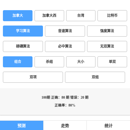
加拿大
加拿大西
台湾
比特币
学习算法
音速算法
强度算法
磅礴算法
必中算法
无双算法
组合
杀组
大小
单双
双项
双组
100期 正确：80 期 错误：20 期
正确率：80%
预测
走势
统计