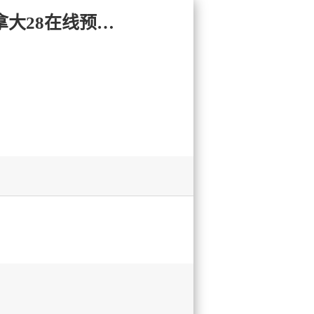
加拿大28预测 请记住_28YC.com 加拿大预测-PC预测|加拿大28在线预测网|28结果咪牌|加拿大pc在线_专注研究在线加拿大预测！