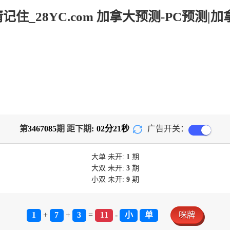
第
3467085
期 距下期:
02
分
21
秒
广告开关：
大单
未开:
1
期
大双
未开:
3
期
小双
未开:
9
期
1
+
7
+
3
=
11
-
小
单
咪牌