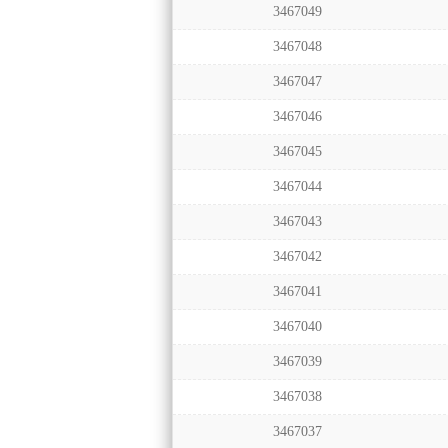
3467049
3467048
3467047
3467046
3467045
3467044
3467043
3467042
3467041
3467040
3467039
3467038
3467037