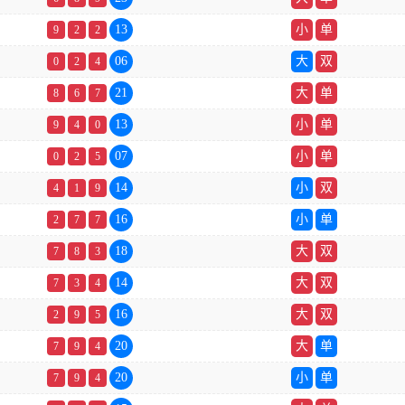
13
小
单
9
2
2
06
大
双
0
2
4
21
大
单
8
6
7
13
小
单
9
4
0
07
小
单
0
2
5
14
小
双
4
1
9
16
小
单
2
7
7
18
大
双
7
8
3
14
大
双
7
3
4
16
大
双
2
9
5
20
大
单
7
9
4
20
小
单
7
9
4