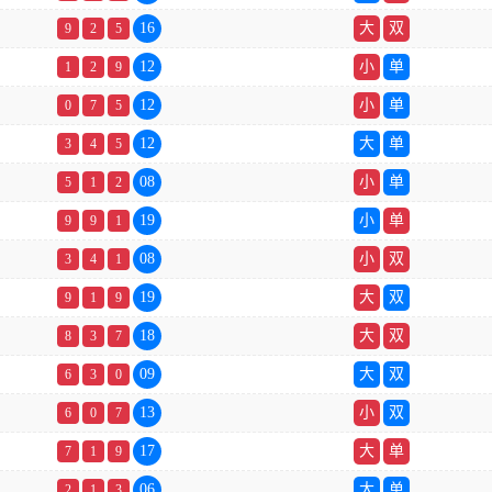
16
大
双
9
2
5
12
小
单
1
2
9
12
小
单
0
7
5
12
大
单
3
4
5
08
小
单
5
1
2
19
小
单
9
9
1
08
小
双
3
4
1
19
大
双
9
1
9
18
大
双
8
3
7
09
大
双
6
3
0
13
小
双
6
0
7
17
大
单
7
1
9
06
大
单
2
1
3