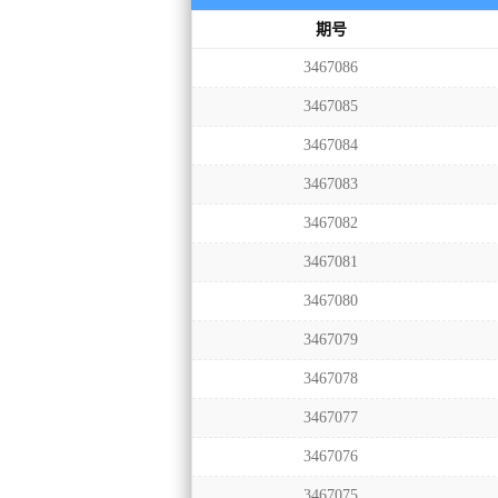
期号
3467086
3467085
3467084
3467083
3467082
3467081
3467080
3467079
3467078
3467077
3467076
3467075