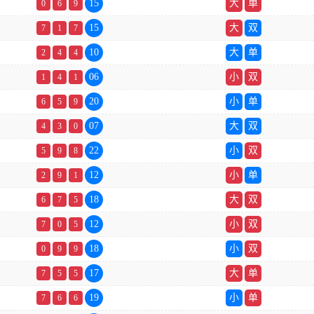
15
大
单
0
6
9
15
大
双
7
1
7
10
大
单
2
4
4
06
小
双
1
4
1
20
小
单
6
5
9
07
大
双
4
3
0
22
小
双
5
9
8
12
小
单
2
9
1
18
大
双
6
7
5
12
小
双
7
0
5
18
小
双
0
9
9
17
大
单
7
5
5
19
小
单
7
6
6