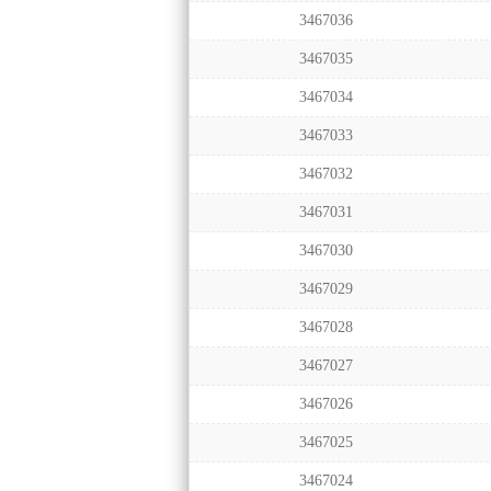
3467036
3467035
3467034
3467033
3467032
3467031
3467030
3467029
3467028
3467027
3467026
3467025
3467024