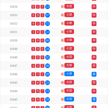
大双
61654
8
2
3
13
殺
中
小双
61653
6
0
1
07
殺
中
小单
61652
9
2
4
15
殺
中
小单
61651
1
8
3
12
殺
中
小单
61650
6
0
0
06
殺
中
小双
61649
9
9
6
24
殺
中
大双
61648
2
0
0
02
殺
中
大单
61647
4
2
2
08
殺
中
小单
61646
4
3
2
09
殺
错
大双
61645
6
8
9
23
殺
中
大双
61644
7
9
7
23
殺
中
大双
61643
6
9
3
18
殺
错
大双