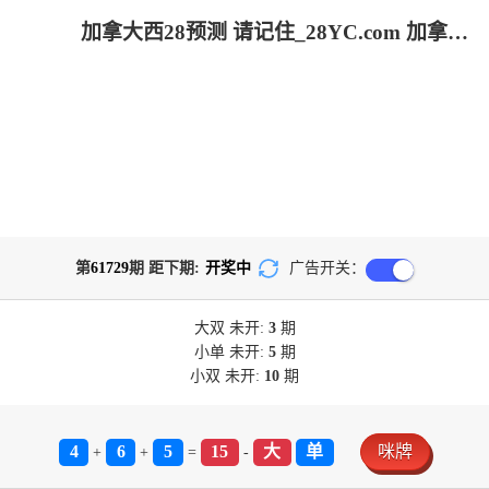
加拿大西28预测 请记住_28YC.com 加拿大预测-PC预测|加拿大28在线预测网|28结果咪牌|加拿大pc在线_专注研究在线加拿大预测！
第
61729
期 距下期:
开奖中
广告开关：
大双
未开:
3
期
小单
未开:
5
期
小双
未开:
10
期
4
6
5
15
大
单
咪牌
+
+
=
-