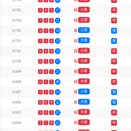
61706
1
5
0
06
殺
中
小单
61705
7
8
2
17
殺
中
小双
61704
7
4
0
11
殺
中
小双
61703
4
5
1
10
殺
错
大单
61702
3
3
9
15
殺
错
小双
61701
9
8
8
25
殺
中
小单
61700
6
3
8
17
殺
中
小单
61699
8
6
7
21
殺
中
大单
61698
0
1
7
08
殺
中
小单
61697
5
2
6
13
殺
错
大双
61696
6
8
8
22
殺
错
大单
61695
5
0
2
07
殺
中
小单
61694
5
7
9
21
殺
中