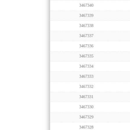
3467340
3467339
3467338
3467337
3467336
3467335
3467334
3467333
3467332
3467331
3467330
3467329
3467328