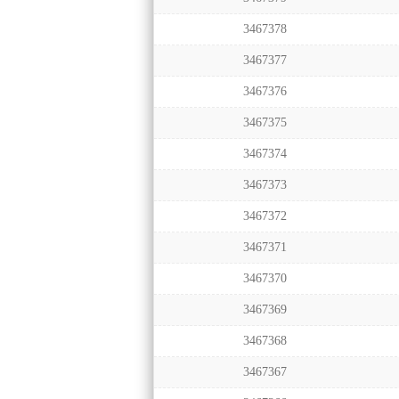
3467378
3467377
3467376
3467375
3467374
3467373
3467372
3467371
3467370
3467369
3467368
3467367