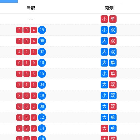
号码
预测
---
小
单
15
小
双
2
9
4
06
大
双
2
0
4
07
大
双
4
2
1
10
大
单
9
1
0
15
小
单
7
5
3
04
大
双
2
1
1
19
小
双
8
6
5
08
大
双
0
6
2
12
大
单
4
5
3
14
大
单
3
8
3
18
大
双
6
5
7