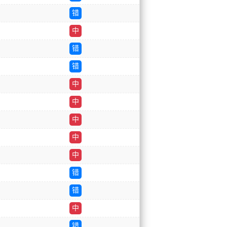
错
中
错
错
中
中
中
中
中
错
错
中
错