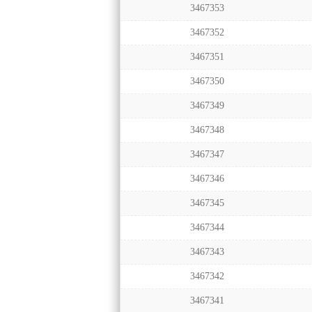
3467353
3467352
3467351
3467350
3467349
3467348
3467347
3467346
3467345
3467344
3467343
3467342
3467341