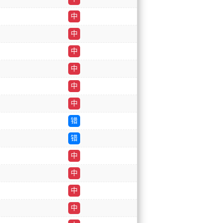
中
中
中
中
中
中
错
错
中
中
中
中