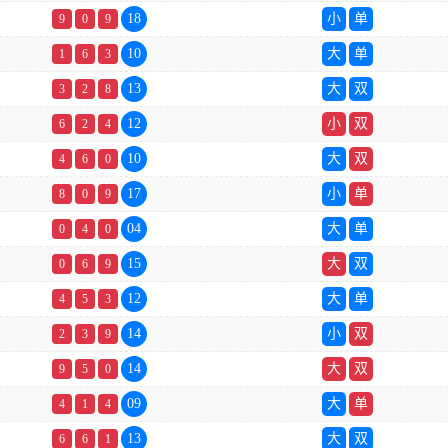
18
小
单
9
0
9
10
大
单
1
6
3
13
大
双
3
2
8
12
小
双
6
2
4
10
大
双
4
6
0
17
小
单
8
0
9
04
大
单
0
4
0
15
大
双
0
6
9
12
大
单
4
5
3
14
小
双
2
3
9
14
大
双
9
5
0
09
大
单
4
1
4
13
大
双
6
6
1